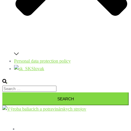
Personal data protection policy
Slovak
Search
Search
for:
Close
menu
Home