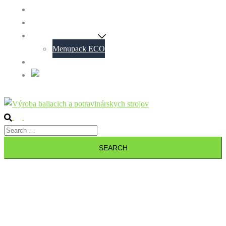
Blog
Contact
Menupack Machines
Menupack ECO
Personal data protection policy
Slovak
Search
Toggle
Search
menu
for: