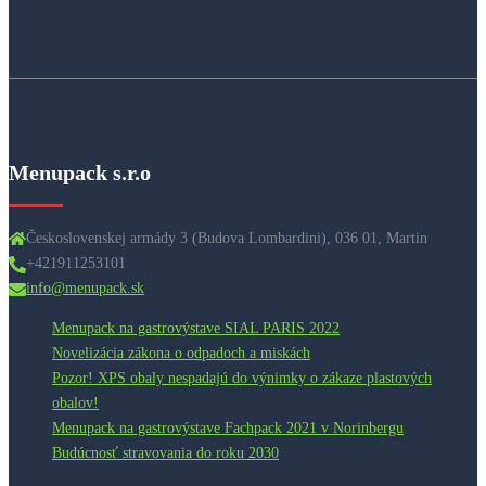
Menupack s.r.o
Československej armády 3 (Budova Lombardini), 036 01, Martin​
+421911253101
info@menupack.sk
Menupack na gastrovýstave SIAL PARIS 2022
Novelizácia zákona o odpadoch a miskách
Pozor! XPS obaly nespadajú do výnimky o zákaze plastových
obalov!
Menupack na gastrovýstave Fachpack 2021 v Norinbergu
Budúcnosť stravovania do roku 2030