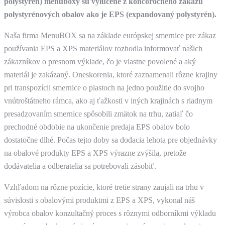
polystyrén) menuboxy sú vylúčené z koncoročného zákazu
polystyrénových obalov ako je EPS (expandovaný polystyrén).
Naša firma MenuBOX sa na základe európskej smernice pre zákaz
používania EPS a XPS materiálov rozhodla informovať našich
zákazníkov o presnom výklade, čo je vlastne povolené a aký
materiál je zakázaný. Oneskorenia, ktoré zaznamenali rôzne krajiny
pri transpozícii smernice o plastoch na jedno použitie do svojho
vnútroštátneho rámca, ako aj ťažkosti v iných krajinách s riadnym
presadzovaním smernice spôsobili zmätok na trhu, zatiaľ čo
prechodné obdobie na ukončenie predaja EPS obalov bolo
dostatočne dlhé. Počas tejto doby sa dodacia lehota pre objednávky
na obalové produkty EPS a XPS výrazne zvýšila, pretože
dodávatelia a odberatelia sa potrebovali zásobiť.
Vzhľadom na rôzne pozície, ktoré tretie strany zaujali na trhu v
súvislosti s obalovými produktmi z EPS a XPS, vykonal náš
výrobca obalov konzultačný proces s rôznymi odborníkmi výkladu