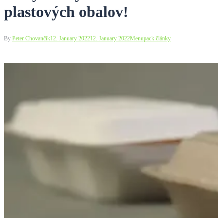
plastových obalov!
By
Peter Chovančík
12. January 2022
12. January 2022
Menupack články