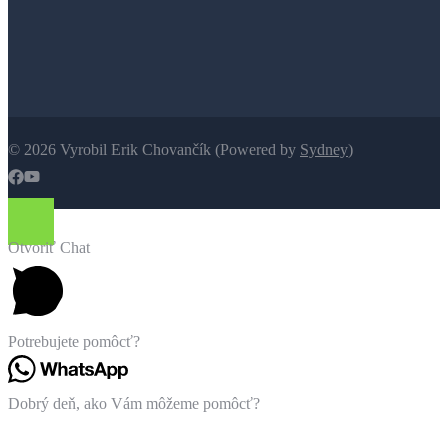
© 2026 Vyrobil Erik Chovančík (Powered by
Sydney
)
https://www.facebook.com/menubox.menupack
https://www.youtube.com/channel/UC1LVilxorSicAXWvkcmiWi
Otvoriť Chat
Potrebujete pomôcť?
Dobrý deň, ako Vám môžeme pomôcť?