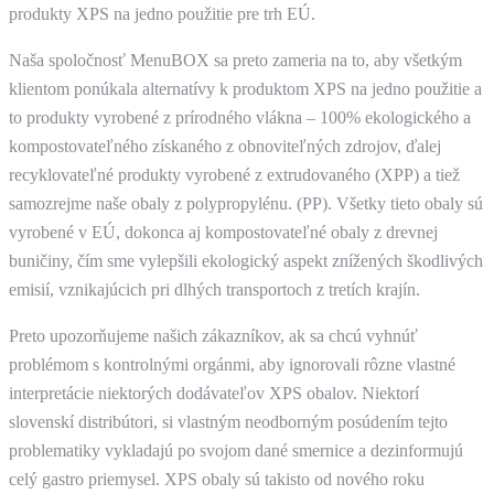
produkty XPS na jedno použitie pre trh EÚ.
Naša spoločnosť MenuBOX sa preto zameria na to, aby všetkým
klientom ponúkala alternatívy k produktom XPS na jedno použitie a
to produkty vyrobené z prírodného vlákna – 100% ekologického a
kompostovateľného získaného z obnoviteľných zdrojov, ďalej
recyklovateľné produkty vyrobené z extrudovaného (XPP) a tiež
samozrejme naše obaly z polypropylénu. (PP). Všetky tieto obaly sú
vyrobené v EÚ, dokonca aj kompostovateľné obaly z drevnej
buničiny, čím sme vylepšili ekologický aspekt znížených škodlivých
emisií, vznikajúcich pri dlhých transportoch z tretích krajín.
Preto upozorňujeme našich zákazníkov, ak sa chcú vyhnúť
problémom s kontrolnými orgánmi, aby ignorovali rôzne vlastné
interpretácie niektorých dodávateľov XPS obalov. Niektorí
slovenskí distribútori, si vlastným neodborným posúdením tejto
problematiky vykladajú po svojom dané smernice a dezinformujú
celý gastro priemysel. XPS obaly sú takisto od nového roku