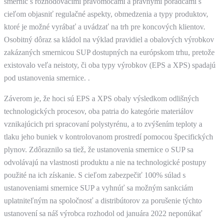
smerníc s rozhodovacími právomocami a právnymi poradcami s
cieľom objasniť regulačné aspekty, obmedzenia a typy produktov,
ktoré je možné vyrábať a uvádzať na trh pre koncových klientov.
Osobitný dôraz sa kládol na výklad pravidiel a obalových výrobkov
zakázaných smernicou SUP dostupných na európskom trhu, pretože
existovalo veľa neistoty, či oba typy výrobkov (EPS a XPS) spadajú
pod ustanovenia smernice. .
Záverom je, že hoci sú EPS a XPS obaly výsledkom odlišných
technologických procesov, oba patria do kategórie materiálov
vznikajúcich pri spracovaní polystyrénu, a to zvýšením teploty a
tlaku jeho buniek v kontrolovanom prostredí pomocou špecifických
plynov. Zdôraznilo sa tiež, že ustanovenia smernice o SUP sa
odvolávajú na vlastnosti produktu a nie na technologické postupy
použité na ich získanie. S cieľom zabezpečiť 100% súlad s
ustanoveniami smernice SUP a vyhnúť sa možným sankciám
uplatniteľným na spoločnosť a distribútorov za porušenie týchto
ustanovení sa náš výrobca rozhodol od januára 2022 neponúkať